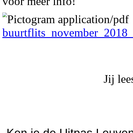
voor meer info!
buurtflits_november_2018_
Jij le
Ken je de Uitpas Leuven