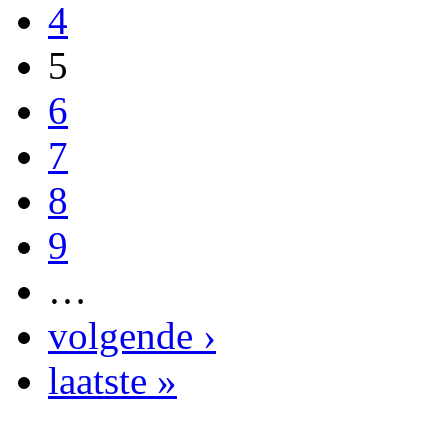
4
5
6
7
8
9
…
volgende ›
laatste »