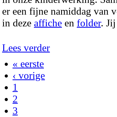
er een fijne namiddag van v
in deze
affiche
en
folder
. J
Lees verder
« eerste
‹ vorige
1
2
3