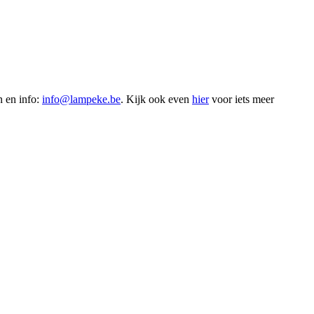
n en info:
info@lampeke.be
. Kijk ook even
hier
voor iets meer