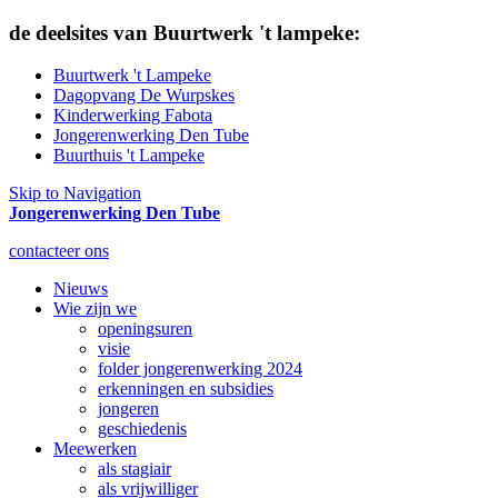
de deelsites van Buurtwerk 't lampeke:
Buurtwerk 't Lampeke
Dagopvang De Wurpskes
Kinderwerking Fabota
Jongerenwerking Den Tube
Buurthuis 't Lampeke
Skip to Navigation
Jongerenwerking Den Tube
contacteer ons
Nieuws
Wie zijn we
openingsuren
visie
folder jongerenwerking 2024
erkenningen en subsidies
jongeren
geschiedenis
Meewerken
als stagiair
als vrijwilliger